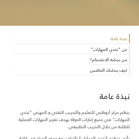
نبذة ع​امة
عن "تحدي المهارات"
من يمكنه الانضمام؟
كيف يمكنك التنافس
نبذة عامة
ينظم مركز أبوظب​ي للتعليم والتدريب التقني و المهني "تحدي
المهارات" في جميع​ إمارات الدولة بهدف تعزيز المهارات العملية
للطلبة من خلال التدريب التطبيقي.
يأتي تنظيم (تحدي المهارات​​) بالتزامن مع جهود المركز في إتاحة