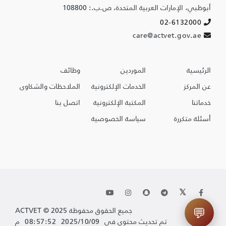
أبوظبي، الإمارات العربية المتحدة، ص.ب.: 108800
Support
02-6132000
✖
⤢
Helpful,
care@actvet.gov.ae
fast,
secure
الرئيسية
الموردين
وظائف
Full Name
عن المركز
الخدمات الإلكترونية
الملاحظات والشكاوى
خدماتنا
المكتبة الإلكترونية
اتصل بنا
أسئلة متكررة
سياسة الخصوصية
Email
Initiate
Chat
💬
جميع الحقوق محفوظة ACTVET © 2025
2025/10/09 08:57:52 م