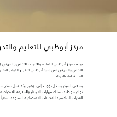
مركز أبو​​ظبي للتعليم والت
يهدف مركز أبوظبي للتعليم والتدريب التقني والمهني إل
التقني والمهني في إمارة أبوظبي لتطوير الكوادر البشرية
المستدامة بالدولة.
يسعى المركز بشكل دؤوب إلى توفير بيئة عمل تمكن مؤسس
كوادر مواطنة تمتلك مهارات الابتكار والمعرفة للانخرا
القدرات التنافسية للقطاعات الاقتصادية المت​​ن​​وعة، سعياً​ لت